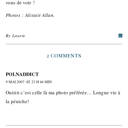
vous de voir !
Photos : Alistair Allan.
By
Laurie
2 COMMENTS
POLNADDICT
9 MAI 2007 AT 23 H 46 MIN
Ouiiiii c’est celle là ma photo préférée… Longue vie à
la péniche!