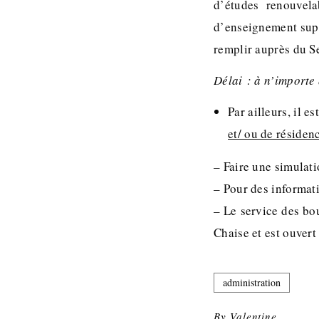
d’études renouvel
d’enseignement supé
remplir auprès du S
Délai : à n’importe
Par ailleurs, il e
et/ ou de résiden
– Faire une simulat
– Pour des informat
– Le service des bou
Chaise et est ouver
administration
By
Valentine