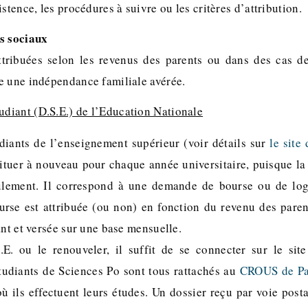
istence, les procédures à suivre ou les critères d’attribution.
s sociaux
tribuées selon les revenus des parents ou dans des cas de
e une indépendance familiale avérée.
udiant (D.S.E.) de l’Education Nationale
udiants de l’enseignement supérieur (voir détails sur
le site
tituer à nouveau pour chaque année universitaire, puisque la 
lement. Il correspond à une demande de bourse ou de lo
ourse est attribuée (ou non) en fonction du revenu des parent
ant et versée sur une base mensuelle.
.E. ou le renouveler, il suffit de se connecter sur le s
tudiants de Sciences Po sont tous rattachés au
CROUS de Pa
 ils effectuent leurs études. Un dossier reçu par voie posta