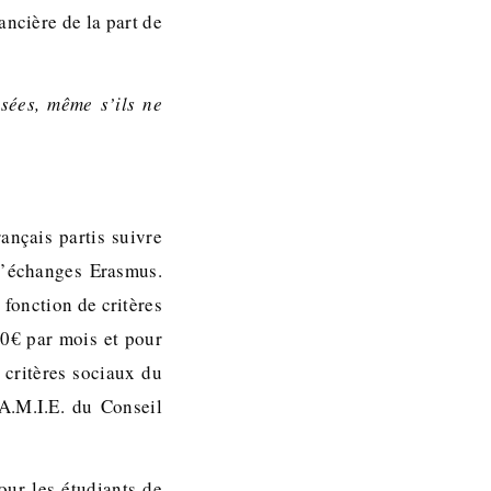
ancière de la part de
osées, même s’ils ne
rançais partis suivre
d’échanges Erasmus.
 fonction de critères
20€ par mois et pour
 critères sociaux du
A.M.I.E. du Conseil
our les étudiants de