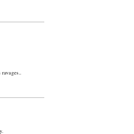
 ravages..
y.