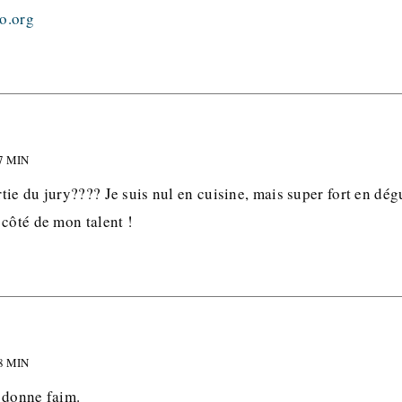
o.org
7 MIN
ie du jury???? Je suis nul en cuisine, mais super fort en dég
côté de mon talent !
8 MIN
 donne faim.