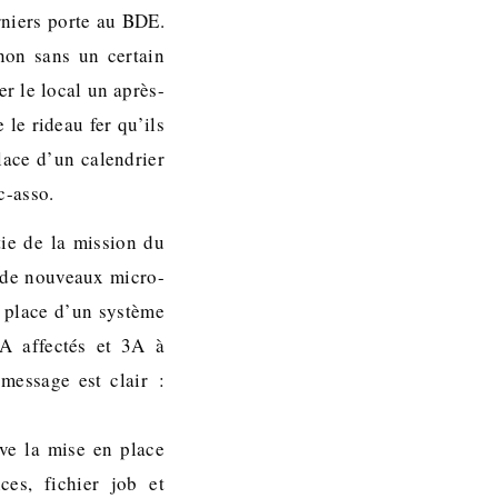
rniers porte au BDE.
non sans un certain
r le local un après-
le rideau fer qu’ils
lace d’un calendrier
c-asso.
ie de la mission du
t de nouveaux micro-
n place d’un système
2A affectés et 3A à
message est clair :
uve la mise en place
ces, fichier job et