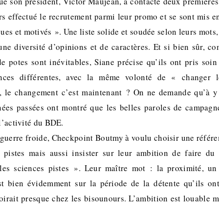
que son président, Victor Maujean, a contacté deux premières
ors effectué le recrutement parmi leur promo et se sont mis 
ques et motivés ». Une liste solide et soudée selon leurs mot
une diversité d’opinions et de caractères. Et si bien sûr, c
de potes sont inévitables, Siane précise qu’ils ont pris soi
ces différentes, avec la même volonté de « changer 
 le changement c’est maintenant ? On ne demande qu’à y 
nées passées ont montré que les belles paroles de campagne
 l’activité du BDE.
 guerre froide, Checkpoint Boutmy à voulu choisir une référe
s pistes mais aussi insister sur leur ambition de faire d
 les sciences pistes ». Leur maître mot : la proximité, 
st bien évidemment sur la période de la détente qu’ils on
irait presque chez les bisounours. L’ambition est louable m