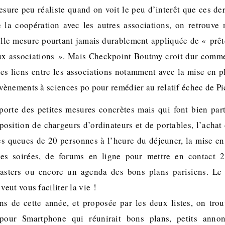
esure peu réaliste quand on voit le peu d’interêt que ces de
 la coopération avec les autres associations, on retrouve 
lle mesure pourtant jamais durablement appliquée de « prête
x associations ». Mais Checkpoint Boutmy croit dur comme 
les liens entre les associations notamment avec la mise en p
ènements à sciences po pour remédier au relatif échec de Pi
rte des petites mesures concrètes mais qui font bien part
position de chargeurs d’ordinateurs et de portables, l’acha
es queues de 20 personnes à l’heure du déjeuner, la mise e
les soirées, de forums en ligne pour mettre en contact 
masters ou encore un agenda des bons plans parisiens. Le 
eut vous faciliter la vie !
ns de cette année, et proposée par les deux listes, on tro
pour Smartphone qui réunirait bons plans, petits annon