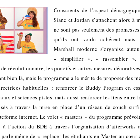
Conscients de l’aspect démagogiqu
Siane et Jordan s’attachent alors à
ne sont pas seulement des promesse
qu’ils ont voulu cohérent mais 
Marshall moderne s’organise autou
« simplifier », « rassembler »,
 de révolutionnaire, les poncifs et autres mesures décoratives
sont bien là, mais le programme a le mérite de proposer des m
directrices habituelles : renforcer le Buddy Program en es
aux et sciences pistes, mais aussi renforcer les liens entre 
isés à travers la mise en place d’un réseau de couch surf
eforme internet. Le volet « masters » du programme prévoit
s à l’action du BDE à travers l’organisation d’afterworks a
arle même de « replacer les étudiants en Master au cœur d