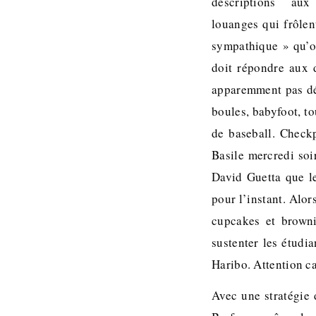
descriptions au
louanges qui frôlen
sympathique » qu’o
doit répondre aux d
apparemment pas dé
boules, babyfoot, t
de baseball. Check
Basile mercredi soi
David Guetta que l
pour l’instant. Alor
cupcakes et brown
sustenter les étudi
Haribo. Attention ca
Avec une stratégie