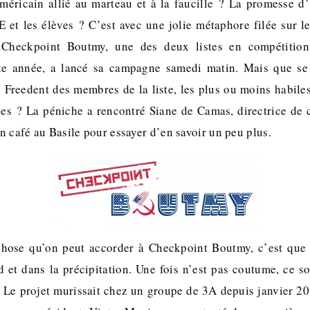
méricain allié au marteau et à la faucille ? La promesse d
E et les élèves ? C’est avec une jolie métaphore filée sur l
 Checkpoint Boutmy, une des deux listes en compétition
 année, a lancé sa campagne samedi matin. Mais que se 
s Freedent des membres de la liste, les plus ou moins habile
ues ? La péniche a rencontré Siane de Camas, directrice de
 café au Basile pour essayer d’en savoir un peu plus.
chose qu’on peut accorder à Checkpoint Boutmy, c’est que l
d et dans la précipitation. Une fois n’est pas coutume, ce 
. Le projet murissait chez un groupe de 3A depuis janvier 201