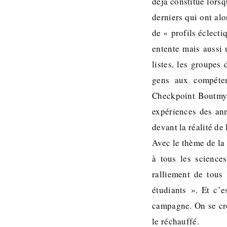
déjà constitué lors
derniers qui ont al
de « profils éclecti
entente mais aussi 
listes, les groupes 
gens aux compéten
Checkpoint Boutmy,
expériences des an
devant la réalité de
Avec le thème de la
à tous les science
ralliement de tous
étudiants ». Et c’e
campagne. On se cro
le réchauffé.