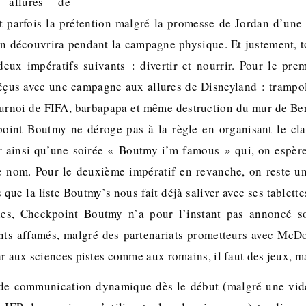
x allures de
t parfois la prétention malgré la promesse de Jordan d’une
n découvrira pendant la campagne physique. Et justement,
eux impératifs suivants : divertir et nourrir. Pour le pre
çus avec une campagne aux allures de Disneyland : trampoli
ournoi de FIFA, barbapapa et même destruction du mur de Ber
point Boutmy ne déroge pas à la règle en organisant le cla
r ainsi qu’une soirée « Boutmy i’m famous » qui, on espère
e nom. Pour le deuxième impératif en revanche, on reste un
s que la liste Boutmy’s nous fait déjà saliver avec ses tablett
ies, Checkpoint Boutmy n’a pour l’instant pas annoncé 
ants affamés, malgré des partenariats prometteurs avec Mc
r aux sciences pistes comme aux romains, il faut des jeux, ma
 de communication dynamique dès le début (malgré une vid