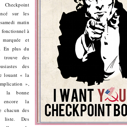
 Checkpoint
ncé sur les
samedi matin
t fonctionnel à
le marquée et
é. En plus du
 trouve des
ousiastes des
e louant « la
implication »,
 « la bonne
encore la
de chacun des
liste. Des