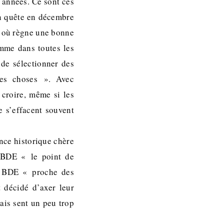
 années. Ce sont ces
en quête en décembre
s, où règne une bonne
omme dans toutes les
n de sélectionner des
les choses ». Avec
croire, même si les
 s’effacent souvent
nce historique chère
u BDE « le point de
un BDE « proche des
t décidé d’axer leur
ais sent un peu trop