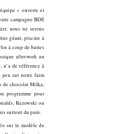
 équipe « ouverte et
 toute campagne BDE
mier, nous ne serons
ne géant, piscine à
lin à coup de battes
ssique afterwork au
, n’a de référence à
 peu sur notre faim
es de chocolat Milka,
son programme pour
Donalds, Razowski ou
is surtout du pain.
éo sur le modèle de