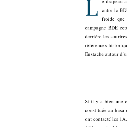
L
e drapeau a
entre le BD
froide que
campagne BDE cette
derrière les sourire
références historiq
Eustache autour d’un
Si il y a bien une 
constituée au hasar
ont contacté les 1A