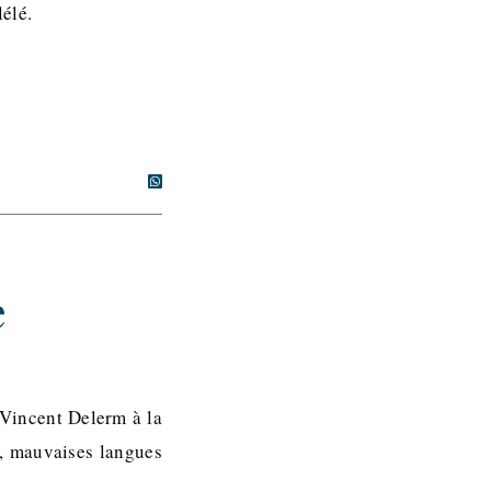
élé.
e
(Vincent Delerm à la
s, mauvaises langues