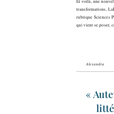
Et voilà, une nouve
transformations, La
rubrique Sciences Po
qui vient se poser,
Alexandra
« Aute
litt