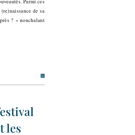
ouveautés. Parmi ces
 (re)naissance de sa
 après ? » nonchalant
estival
t les