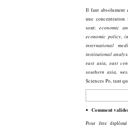
Il faut absolument 
une concentration 
sont:
economic and
economic policy, i
international me
institutional analy
east asia, east cen
southern asia, wes
Sciences Po, tant qu
Comment valider
Pour être diplômé