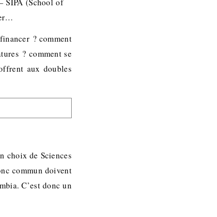
 – SIPA (School of
der…
e financer ? comment
atures ? comment se
’offrent aux doubles
son choix de Sciences
tronc commun doivent
umbia. C’est donc un