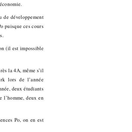
d’économie.
ou de développement
 Po puisque ces cours
s.
n (il est impossible
près la 4A, même s’il
rk lors de l’année
nnée, deux étudiants
de l’homme, deux en
ences Po, on en est