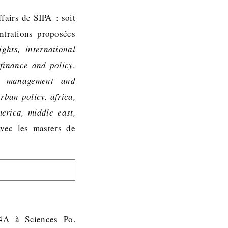
fairs de SIPA : soit
ntrations proposées
ghts, international
finance and policy,
y, management and
rban policy, africa,
merica, middle east,
avec les masters de
 4A à Sciences Po.