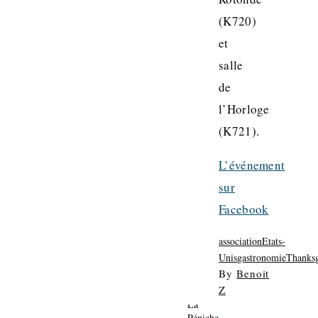
(K720)
et
salle
de
l’Horloge
(K721).
L’événement
sur
Facebook
association
Etats-
Unis
gastronomie
Thanksg
By
Benoit
Z
La
Péniche