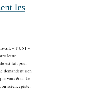
ent les
ravail, « l’UNI »
tre lettre
e est fait pour
s ne demandent rien
 que vous êtes. Un
 bon sciencepiste,