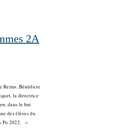
ammes 2A
de Reims. Bénédicte
quet, la directrice
w, dans le but
ine des élèves du
es Po 2022. «