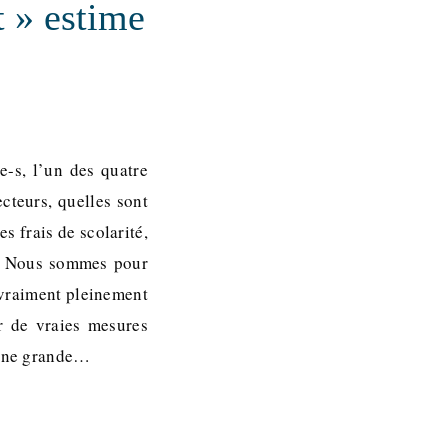
t » estime
e-s, l’un des quatre
cteurs, quelles sont
 frais de scolarité,
nt. Nous sommes pour
t vraiment pleinement
r de vraies mesures
é une grande…