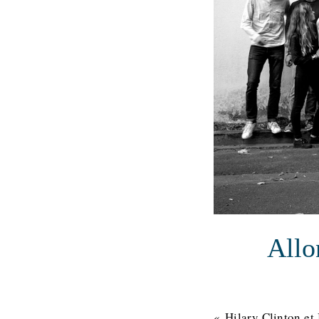
Allo
« Hilary Clinton et