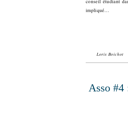
conseil étudiant d
impliqué…
Loris Boichot
Asso #4 