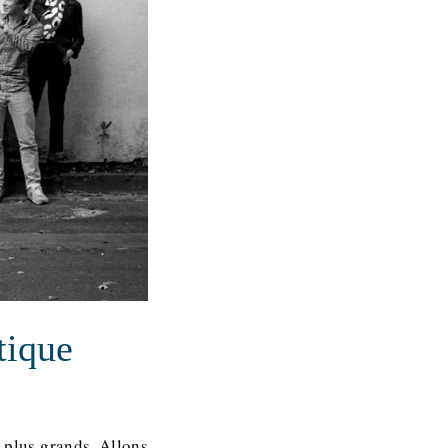
tique
 plus grands, Allons