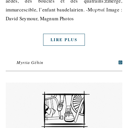
aèdes, des boucles et des quatrains;Émerge,
immarcescible, l’enfant baudelairien. -Μυρτιά Image :
David Seymour, Magnum Photos
LIRE PLUS
Myrtia Géhin