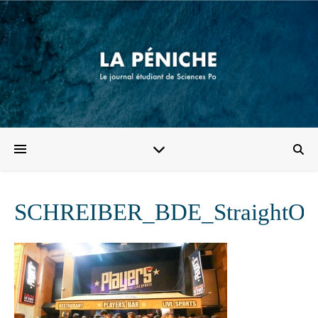
SCHREIBER_BDE_StraightOu