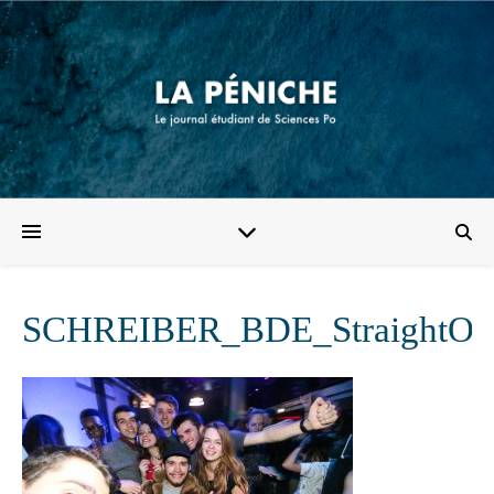
SCHREIBER_BDE_StraightOu