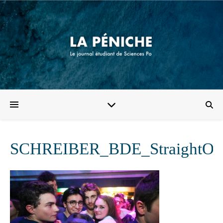
SCHREIBER_BDE_StraightOu