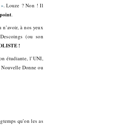
 »
. Louze ? Non ! Il
point
.
 n’avoir, à nos yeux
Descoings (ou son
LISTE !
on étudiante, l’UNI,
e, Nouvelle Donne ou
ngtemps qu’on les as