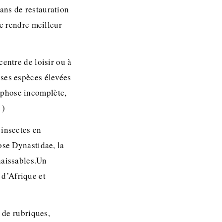
ans de restauration
de rendre meilleur
entre de loisir ou à
es espèces élevées
rphose incomplète,
 )
’insectes en
ose Dynastidae, la
naissables.Un
 d’Afrique et
s de rubriques,