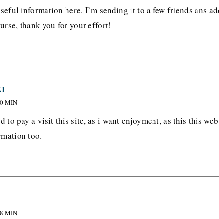
 useful information here. I’m sending it to a few friends ans ad
urse, thank you for your effort!
KI
00 MIN
 to pay a visit this site, as i want enjoyment, as this this we
rmation too.
28 MIN