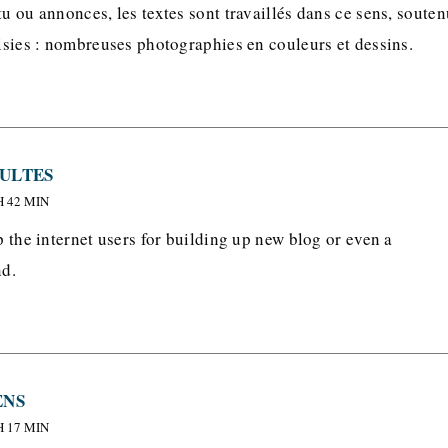
tu ou annonces, les textes sont travaillés dans ce sens, souten
oisies : nombreuses photographies en couleurs et dessins.
ULTES
H 42 MIN
lp the internet users for building up new blog or even a
nd.
ENS
H 17 MIN