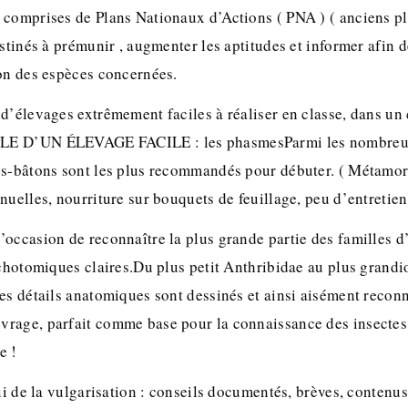
 comprises de Plans Nationaux d’Actions ( PNA ) ( anciens pl
estinés à prémunir , augmenter les aptitudes et informer afin 
ion des espèces concernées.
d’élevages extrêmement faciles à réaliser en classe, dans un c
LE D’UN ÉLEVAGE FACILE : les phasmesParmi les nombreus
es-bâtons sont les plus recommandés pour débuter. ( Métamo
nuelles, nourriture sur bouquets de feuillage, peu d’entretien
occasion de reconnaître la plus grande partie des familles d
ichotomiques claires.Du plus petit Anthribidae au plus grandi
des détails anatomiques sont dessinés et ainsi aisément recon
rage, parfait comme base pour la connaissance des insectes
e !
lui de la vulgarisation : conseils documentés, brèves, contenu