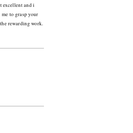
t excellent and i
t me to grasp your
 the rewarding work.