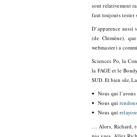
sont relativement r
faut toujours tester
D’apparence aussi s
(de Chimène), que
webmaster) a commis
Sciences Po, la Con
la FAGE et le Bondy
SUD. Et bien sûr, La
Nous qui l’avon
Nous qui
rendons
Nous qui
relayon
… Alors, Richard, t
pas vues. Allez Ric