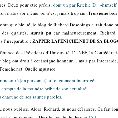
ares. Deux pour être précis,
dont un par Ritchie D. »himself
Troisième bon 
 son matos soi-même, on n’est jamais trop sûr.
obre que bleuté, le blog de Richard Descoings aurait donc pu
Aurait pu
 des qualités.
car malheureusement, Richard 
ZAPPER LAPENICHE.NET DE SA BLOGO
 l’irréparable :
férence des Présidents d’Université, l’UNEF, la Confédérati
 blog ont droit à cet insigne honneur… mais pas Interzaid
Peniche.net. Quelle injustice !
s
rencontré (en personne) et longuement interrogé
.
 compte de la moindre bribe de son actualité
.
s chacune de ses saintes paroles
.
u nous oublies. Alors, Richard, tu nous délaisses. Ca fait lo
hard, montre nous… Désolé, résidu du dernier
Crit
.