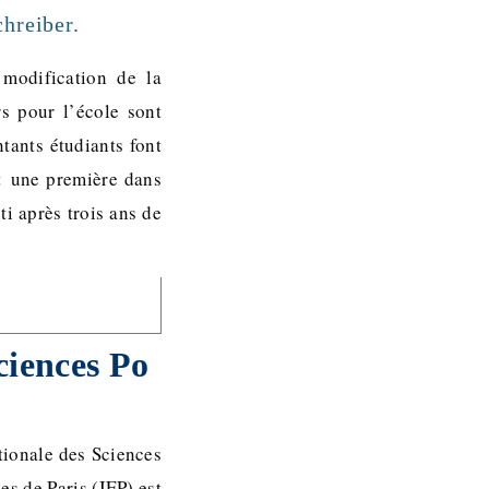
hreiber.
modification de la
s pour l’école sont
tants étudiants font
st une première dans
i après trois ans de
Sciences Po
tionale des Sciences
es de Paris (IEP) est