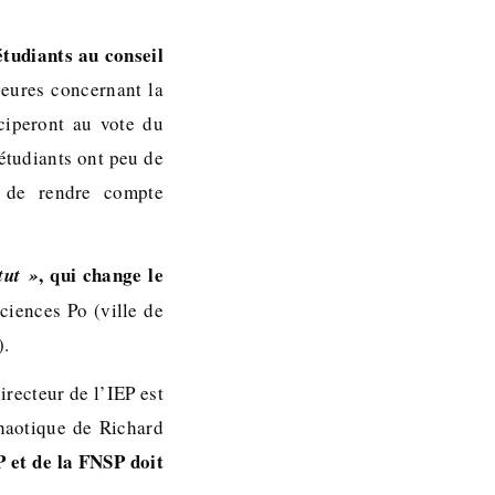
tudiants au conseil
jeures concernant la
iciperont au vote du
 étudiants ont peu de
e de rendre compte
, qui change le
tut »
ciences Po (ville de
).
recteur de l’IEP est
chaotique de Richard
P et de la FNSP doit