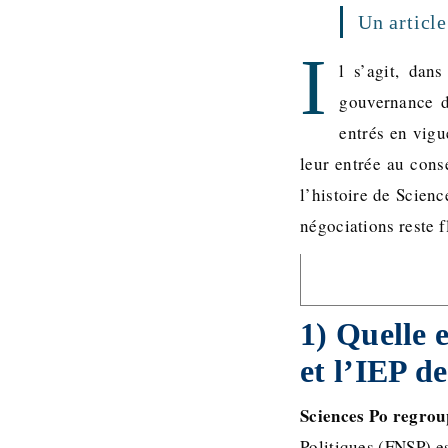
Un articl
I
l s’agit, dan
gouvernance d
entrés en vigu
leur entrée au cons
l’histoire de Scien
négociations reste 
1) Quelle 
et l’IEP de
Sciences Po regrou
Politiques (FNSP) es