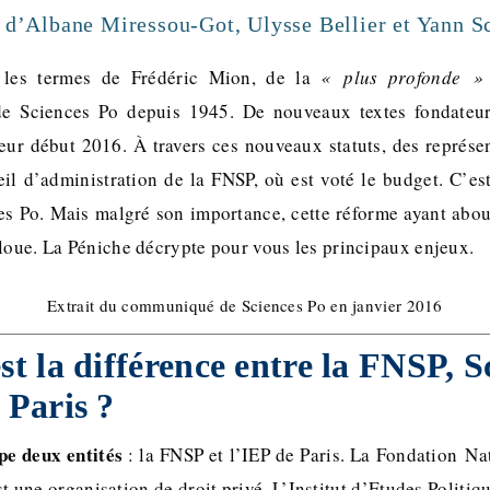
e d’Albane Miressou-Got, Ulysse Bellier et Yann Sc
s les termes de Frédéric Mion, de la
« plus profonde »
e Sciences Po depuis 1945. De nouveaux textes fondateur
eur début 2016. À travers ces nouveaux statuts, des représen
eil d’administration de la FNSP, où est voté le budget. C’e
ces Po. Mais malgré son importance, cette réforme ayant about
floue. La Péniche décrypte pour vous les principaux enjeux.
Extrait du communiqué de Sciences Po en janvier 2016
est la différence entre la FNSP, 
 Paris ?
pe deux entités
: la FNSP et l’IEP de Paris. La Fondation Na
t une organisation de droit privé. L’Institut d’Etudes Politiqu