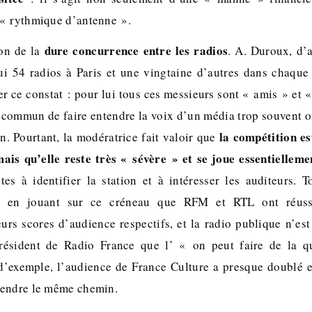
 « rythmique d’antenne ».
dure concurrence entre les radios
ion de la
. A. Duroux, d’ai
ui 54 radios à Paris et une vingtaine d’autres dans chaque 
r ce constat : pour lui tous ces messieurs sont « amis » et «
r commun de faire entendre la voix d’un média trop souvent o
la compétition es
ion. Pourtant, la modératrice fait valoir que
mais qu’elle reste très « sévère » et se joue essentielleme
tes à identifier la station et à intéresser les auditeurs. T
st en jouant sur ce créneau que RFM et RTL ont réuss
urs scores d’audience respectifs, et la radio publique n’est 
résident de Radio France que l’ « on peut faire de la q
e d’exemple, l’audience de France Culture a presque doublé e
rendre le même chemin.