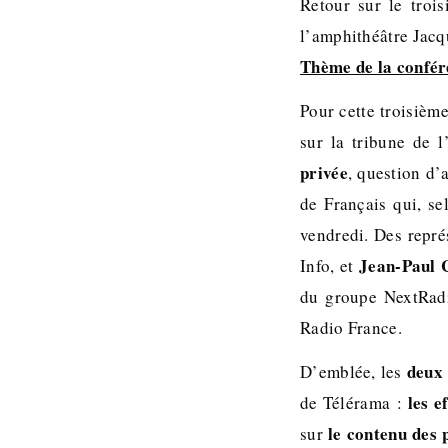
Retour sur le troi
l’amphithéâtre Jacq
Thème de la confére
Pour cette troisièm
sur la tribune de 
privée
, question d’
de Français qui, s
vendredi. Des repré
Jean-Paul 
Info, et
du groupe NextRad
Radio France.
deux 
D’emblée, les
les e
de Télérama :
le contenu des
sur