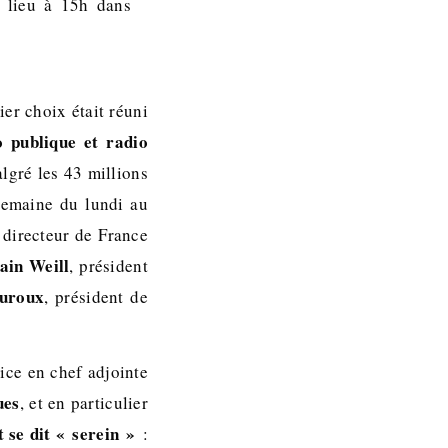
t lieu à 15h dans
er choix était réuni
o publique et radio
lgré les 43 millions
semaine du lundi au
, directeur de France
ain Weill
, président
uroux
, président de
ice en chef adjointe
ues
, et en particulier
t se dit « serein »
: