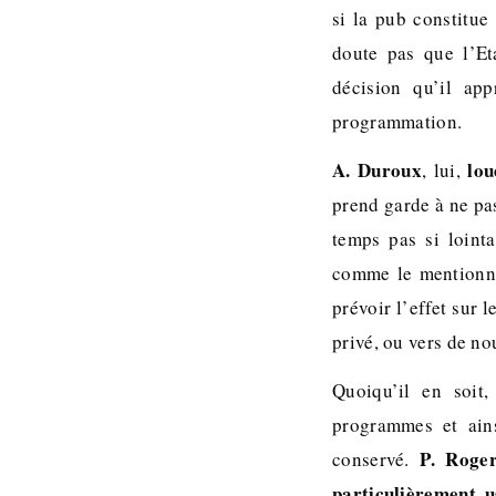
si la pub constitue
doute pas que l’Et
décision qu’il ap
programmation.
A. Duroux
lou
, lui,
prend garde à ne pa
temps pas si loint
comme le mentionne 
prévoir l’effet sur 
privé, ou vers de n
Quoiqu’il en soit
programmes et ains
P. Roger
conservé.
particulièrement u