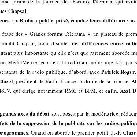
sième forum de la journée des Forums Télérama, qui avai
ues Chapsal.
nce : « Radio : public, privé, écoutez leurs différences ».
e étape des « Grands forums Télérama », un plateau de premi
différences entre radi
l’amphi Chapsal, pour discuter des
autant plus importante qu’elle n’est que rarement abordée ma
elon MédiaMétrie, écoutent la radio au moins une fois par 
Patrick Roger
sentants de la radio publique, d’abord, avec
Cluzel
Al
, président de Radio France. A droite de la tribune,
Axel D
ioTV, qui dirige notamment RMC et BFM, et enfin,
grands axes du débat
sont posés par la modératrice, rédactr
ffets de la suppression de la publicité sur les radios publiq
 programmes
J.-P. Cluze
. Quand on aborde le premier point,