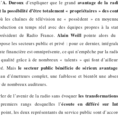
A. Duroux
avantage de la rad
d’
d’expliquer que le grand
t la possibilité d’être totalement « propriétaires » des con
où les chaînes de télévision ne « possèdent » en moyen
duction en temps réel avec des équipes propres à la sta
Alain Weill
 président de Radio France.
pointe alors du 
pose les secteurs public et privé : pour ce dernier, intégral
inte financière est omniprésente, ce qui n’empêche par la rad
ualité grâce à de nombreux « talents » qui font d’ailleur
le secteur public bénéficie de sérieux avantage
ivé. Mais
au d’émetteurs complet, une faiblesse et bientôt une abse
er de nombreux auditeurs.
les transformations
ler de l’avenir de la radio sans évoquer
écoute en différé sur In
premiers rangs desquelles l’
point, les deux représentants du service public sont d’accor