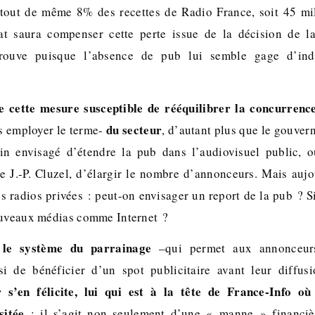
 tout de même 8% des recettes de Radio France, soit 45 mil
at saura compenser cette perte issue de la décision de 
prouve puisque l’absence de pub lui semble gage d’in
e cette mesure susceptible de rééquilibrer la concurrence
du secteur
s employer le terme-
, d’autant plus que le gouver
ain envisagé d’étendre la pub dans l’audiovisuel public, o
J.-P. Cluzel, d’élargir le nombre d’annonceurs. Mais aujou
les radios privées : peut-on envisager un report de la pub ? Si
ouveaux médias comme Internet ?
le système du parrainage
,
–qui permet aux annonceurs
i de bénéficier d’un spot publicitaire avant leur diffusi
 s’en félicite, lui qui est à la tête de France-Info où
sitée
: il s’agit non seulement d’une « manne » financiè