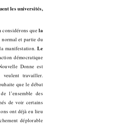
ent les universités,
la
non considérons que
c normal et partie du
Le
la manifestation.
 action démocratique
 Nouvelle Donne est
veulent travailler.
uhaite que le débat
é de l’ensemble des
és de voir certains
ions ont déjà eu lieu
anchement déplorable