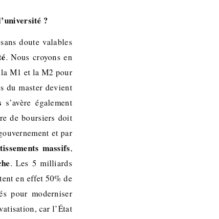
’université ?
 sans doute valables
té
. Nous croyons en
 la M1 et la M2 pour
es du master devient
s
s’avère également
re de boursiers doit
 gouvernement et par
stissements massifs
,
che
. Les 5 milliards
ntent en effet 50% de
sés pour moderniser
vatisation, car l’État