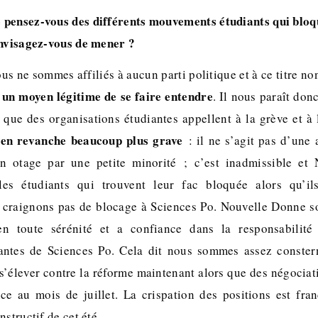
pensez-vous des différents mouvements étudiants qui bloqu
envisagez-vous de mener ?
ous ne sommes affiliés à aucun parti politique et à ce titre 
 un moyen légitime de se faire entendre
. Il nous paraît don
que des organisations étudiantes appellent à la grève et à 
 en revanche beaucoup plus grave
: il ne s’agit pas d’une
n otage par une petite minorité ; c’est inadmissible et
les étudiants qui trouvent leur fac bloquée alors qu’ils 
craignons pas de blocage à Sciences Po. Nouvelle Donne so
en toute sérénité et a confiance dans la responsabilit
iantes de Sciences Po. Cela dit nous sommes assez constern
s’élever contre la réforme maintenant alors que des négociat
ce au mois de juillet. La crispation des positions est fr
nstructif de cet été.