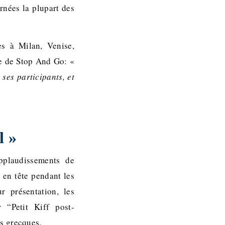
urnées la plupart des
es à Milan, Venise,
e de Stop And Go: «
ses participants, et
l »
applaudissements de
 en tête pendant les
r présentation, les
 “Petit Kiff post-
les grecques.