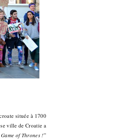
 croate située à 1700
e ville de Croatie a
e Game of Thrones !
”