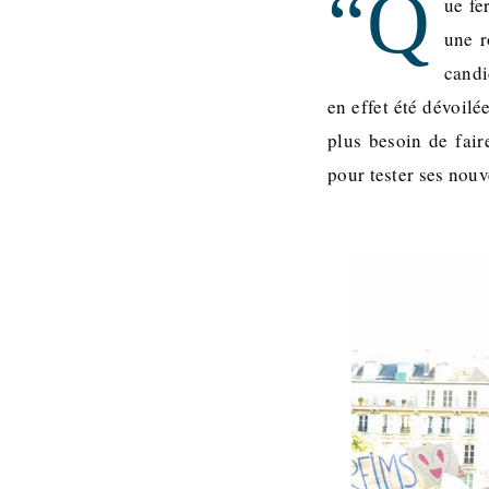
“Q
ue fe
une r
candi
en effet été dévoilé
plus besoin de fair
pour tester ses nou