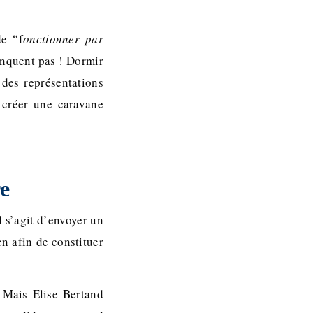
de “f
onctionner par
manquent pas ! Dormir
 des représentations
 créer une caravane
re
l s’agit d’envoyer un
n afin de constituer
! Mais Elise Bertand