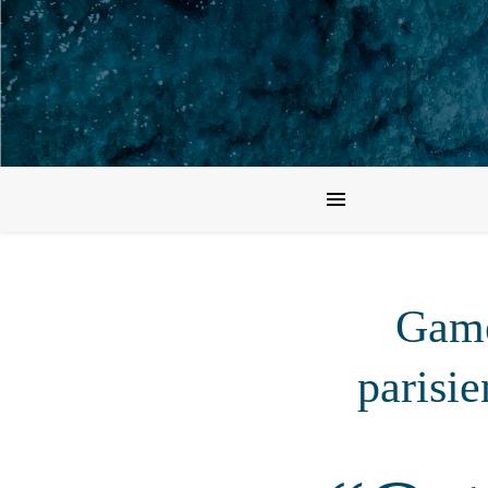
Game
parisi