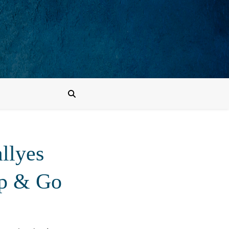
llyes
op & Go