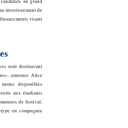
s candidats au grand
un investissement de
 financements visant
ves
ves sont dorénavant
évus», annonce Alice
 moins disponibles
uverts aux étudiants
amateurs de festival,
e type en compagnie