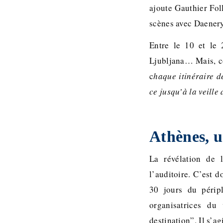
ajoute Gauthier Foll
scènes avec Daenery
Entre le 10 et le 
Ljubljana… Mais, c
c
haque itinéraire d
ce jusqu’à la veille
Athènes, u
La révélation de l
l’auditoire. C’est 
30 jours du péripl
organisatrices du
destination”. Il s’ag