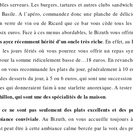
bles serveurs. Les burgers, tartares et autres clubs sandwic
u Basile. A l’apéro, commandez donc une planche de délici
 verre de vin ou de Ricard que ce bar vous cède tous les 
x euros. Face à ces menus abordables, le Bizuth vous offrira
s ayez récemment hérité d’un oncle très riche
. En effet, au
 les jours fériés où vous pourrez vous offrir un repas sym
 pour la somme ridiculement basse de…18 euros. En revanche,
 : on vous recommande les plats du jour, généralement à 10 e
 des desserts du jour, à 5 ou 6 euros, qui sont une successio
es qui donneraient faim à une starlette anorexique. A tester
hillon, qui sont une des spécialités de la maison
.
 ce ne sont pas seulement des plats excellents et des pri
iance conviviale
. Au Bizuth, on vous accueille toujours 
t peut être à cette ambiance calme bercée par la voix des 