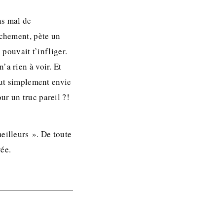
as mal de
nchement, pète un
 pouvait t’infliger.
’a rien à voir. Et
out simplement envie
ur un truc pareil ?!
eilleurs ». De toute
vée.