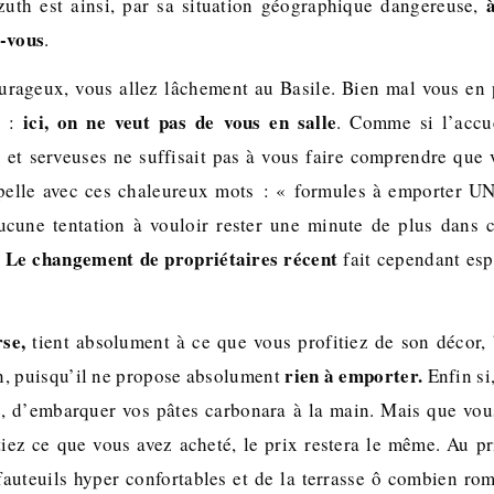
zuth est ainsi, par sa situation géographique dangereuse,
e-vous
.
rageux, vous allez lâchement au Basile. Bien mal vous en 
ici, on ne veut pas de vous en salle
u :
. Comme si l’accue
s et serveuses ne suffisait pas à vous faire comprendre que v
ppelle avec ces chaleureux mots : « formules à emporter
ucune tentation à vouloir rester une minute de plus dans c
Le changement de propriétaires récent
.
fait cependant esp
rse,
tient absolument à ce que vous profitiez de son décor,
rien à emporter.
n, puisqu’il ne propose absolument
Enfin si,
e, d’embarquer vos pâtes carbonara à la main. Mais que vo
ez ce que vous avez acheté, le prix restera le même. Au pri
 fauteuils hyper confortables et de la terrasse ô combien rom