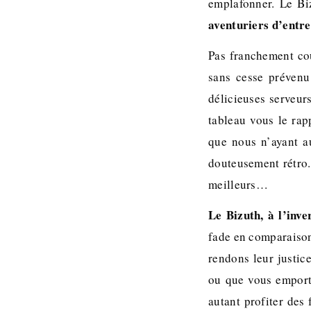
emplafonner. Le Bi
aventuriers d’entr
Pas franchement cou
sans cesse préven
délicieuses serveur
tableau vous le ra
que nous n’ayant a
douteusement rétro
meilleurs…
Le Bizuth, à l’inve
fade en comparaiso
rendons leur justic
ou que vous emporti
autant profiter des