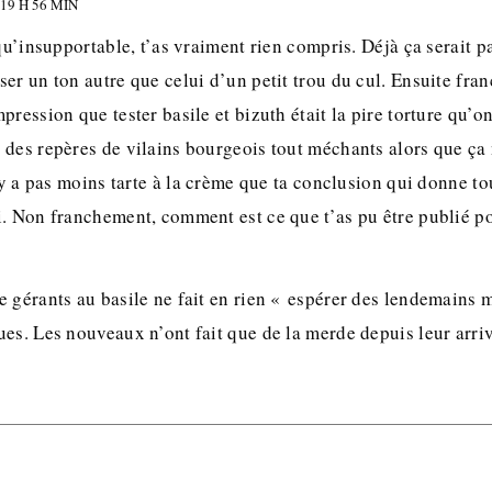
19 H 56 MIN
 qu’insupportable, t’as vraiment rien compris. Déjà ça serait p
er un ton autre que celui d’un petit trou du cul. Ensuite fra
ression que tester basile et bizuth était la pire torture qu’on
des repères de vilains bourgeois tout méchants alors que ça n
l y a pas moins tarte à la crème que ta conclusion qui donne t
. Non franchement, comment est ce que t’as pu être publié po
 gérants au basile ne fait en rien « espérer des lendemains m
es. Les nouveaux n’ont fait que de la merde depuis leur arri