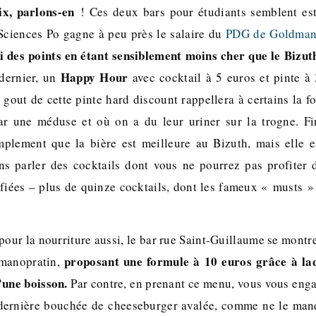
ix, parlons-en
! Ces deux bars pour étudiants semblent es
Sciences Po gagne à peu près le salaire du
PDG de Goldman
i des points en étant sensiblement moins cher que le Bizut
Happy Hour
 dernier, un
avec cocktail à 5 euros et pinte à 
 gout de cette pinte hard discount rappellera à certains la foi
ar une méduse et où on a du leur uriner sur la trogne. F
implement que la bière est meilleure au Bizuth, mais elle 
ns parler des cocktails dont vous ne pourrez pas profiter d
sifiées – plus de quinze cocktails, dont les fameux « musts 
pour la nourriture aussi, le bar rue Saint-Guillaume se montr
proposant une formule à 10 euros grâce à la
manopratin,
’une boisson.
Par contre, en prenant ce menu, vous vous enga
 dernière bouchée de cheeseburger avalée, comme ne le man