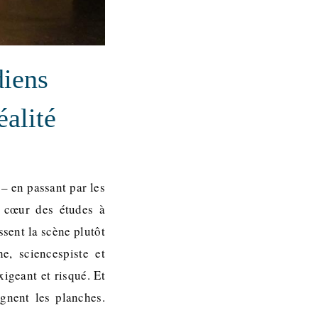
diens
éalité
– en passant par les
au cœur des études à
ssent la scène plutôt
e, sciencespiste et
igeant et risqué. Et
gnent les planches.