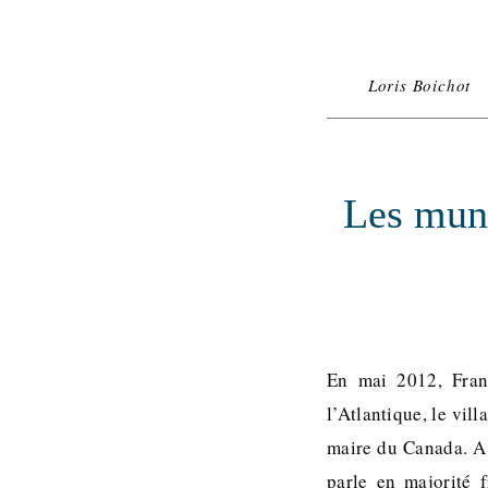
Loris Boichot
Les muni
En mai 2012, Franç
l’Atlantique, le vil
maire du Canada. A 
parle en majorité f