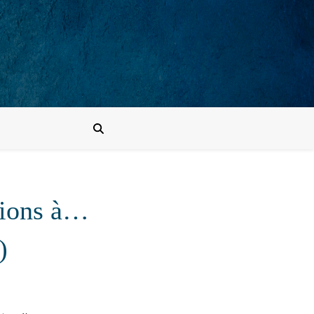
tions à…
)