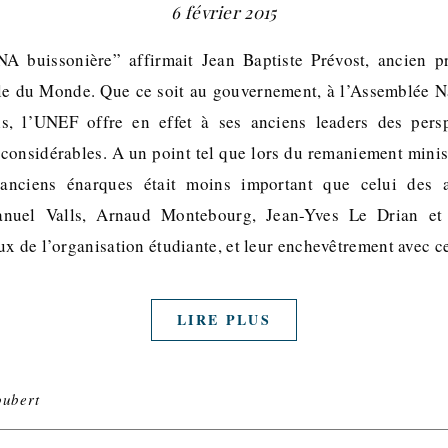
6 février 2015
NA buissonière” affirmait Jean Baptiste Prévost, ancien p
cle du Monde. Que ce soit au gouvernement, à l’Assemblée N
els, l’UNEF offre en effet à ses anciens leaders des persp
t considérables. A un point tel que lors du remaniement mini
 anciens énarques était moins important que celui des 
anuel Valls, Arnaud Montebourg, Jean-Yves Le Drian e
ux de l’organisation étudiante, et leur enchevêtrement avec
LIRE PLUS
oubert