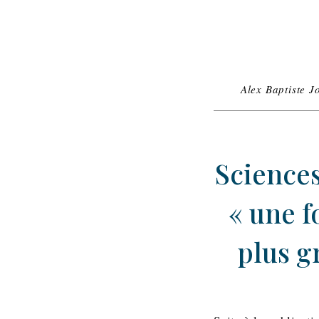
Alex Baptiste J
Sciences
« une 
plus g