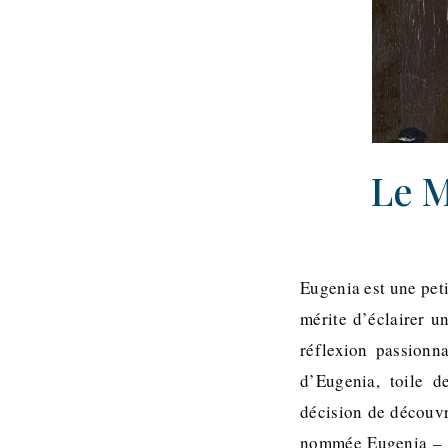
Le M
Eugenia est une peti
mérite d’éclairer 
réflexion passionn
d’Eugenia, toile d
décision de découvr
nommée Eugenia – sa