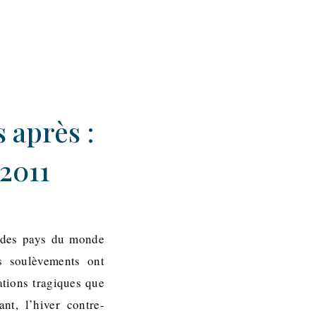
 après :
 2011
s des pays du monde
es soulèvements ont
ations tragiques que
t, l’hiver contre-