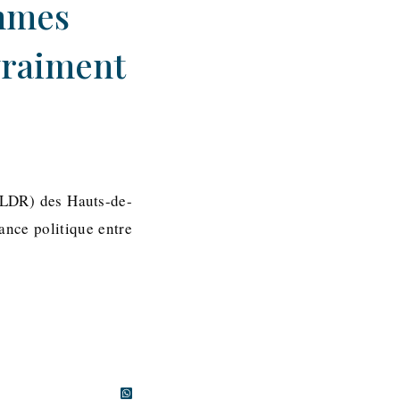
emmes
 vraiment
(LDR) des Hauts-de-
iance politique entre