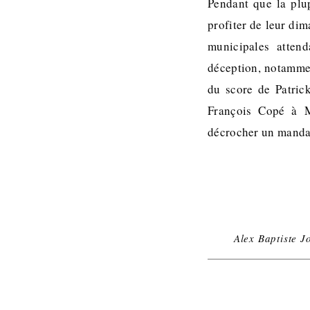
Pendant que la plu
profiter de leur di
municipales atten
déception, notammen
du score de Patric
François Copé à M
décrocher un mandat
Alex Baptiste J