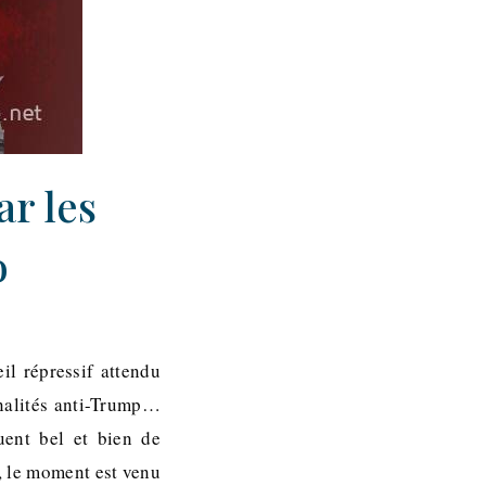
ar les
o
l répressif attendu
nnalités anti-Trump…
uent bel et bien de
e, le moment est venu