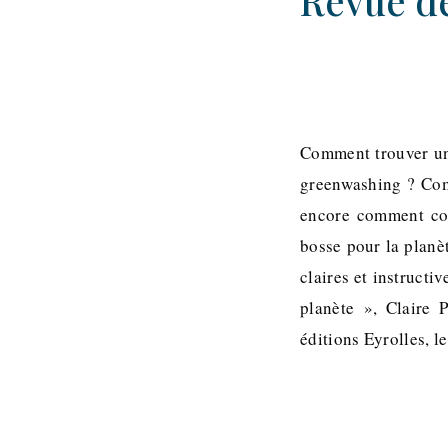
Revue de
Comment trouver un
greenwashing ? Comm
encore comment con
bosse pour la planèt
claires et instruct
planète », Claire 
éditions Eyrolles, l