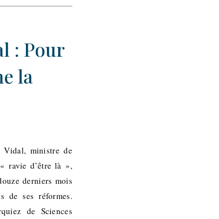
l : Pour
e la
 Vidal, ministre de
« ravie d’être là »,
 douze derniers mois
e.s de ses réformes.
rquiez de Sciences