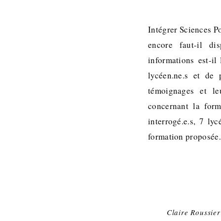
Intégrer Sciences Po
encore faut-il di
informations est-il
lycéen.ne.s et de 
témoignages et le
concernant la form
interrogé.e.s, 7 l
formation proposé
Claire Roussier