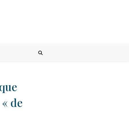
nque
 « de