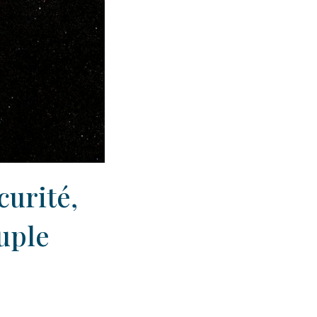
curité,
uple