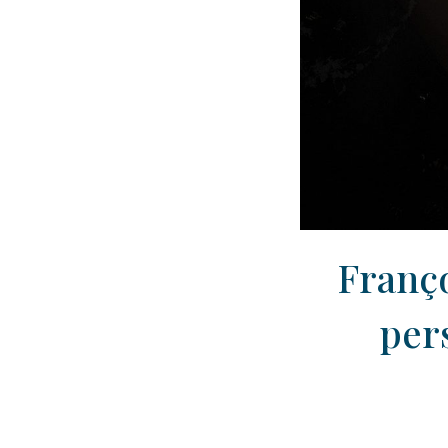
Franço
per