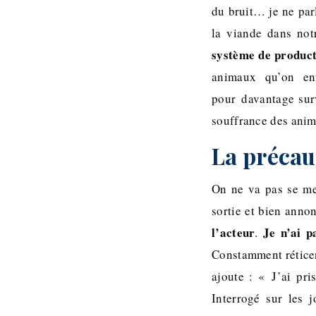
du bruit… je ne parl
la viande dans not
système de produc
animaux qu’on enf
pour davantage surv
souffrance des ani
La précau
On ne va pas se men
sortie et bien anno
l’acteur
Je n’ai p
.
Constamment réticent
ajoute : « J’ai pr
Interrogé sur les 