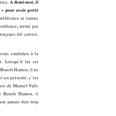
A demi-mot, il
tics.
 « pour avoir porté
préférence se tourne
,
confiance
ternie par
toujours été correct,
rents candidats à la
. Lorsqu’il lui est
 Benoît Hamon, il ne
’est présenté, c’est
teurs de Manuel Valls
e Benoît Hamon, il
aut jamais être trop