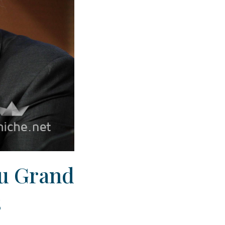
du Grand
s