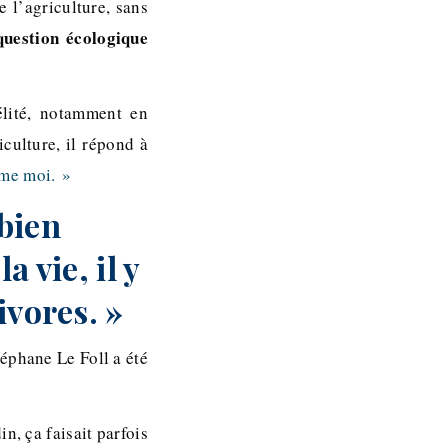
e l’agriculture, sans
question écologique
élité, notamment en
culture, il répond à
mme moi. »
bien
 vie, il y
ivores. »
téphane Le Foll a été
n, ça faisait parfois