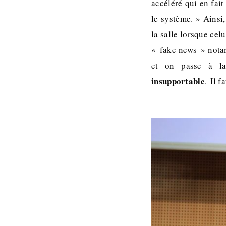
accéléré qui en fait
le système. » Ainsi
la salle lorsque cel
« fake news » notam
et on passe à la
insupportable
. Il 