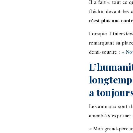
Il a fait « tout ce 
fléchir devant les 
n’est plus une cont
Lorsque l’intervi
remarquant sa place
demi-sourire :
« Not
L’humanit
longtemps…
a toujours
Les animaux sont-ils
amené à s’exprimer 
« Mon grand-père ava