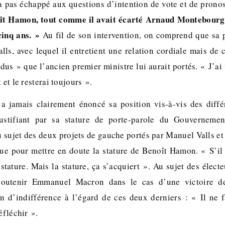
a pas échappé aux questions d’intention de vote et de pronos
oît Hamon, tout comme il avait écarté Arnaud Montebourg
cinq ans. »
Au fil de son intervention, on comprend que sa 
lls, avec lequel il entretient une relation cordiale mais de 
dus » que l’ancien premier ministre lui aurait portés. « J’ai 
 et le resterai toujours ».
a jamais clairement énoncé sa position vis-à-vis des diffé
 justifiant par sa stature de porte-parole du Gouvernement
 sujet des deux projets de gauche portés par Manuel Valls et
que pour mettre en doute la stature de Benoît Hamon. « S’il s
 stature. Mais la stature, ça s’acquiert ». Au sujet des élec
 soutenir Emmanuel Macron dans le cas d’une victoire d
on d’indifférence à l’égard de ces deux derniers : « Il ne f
éfléchir ».