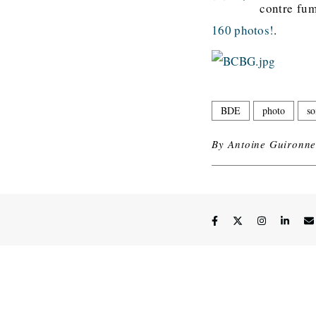
contre fu
160 photos!
.
BDE
photo
so
By
Antoine Guironne