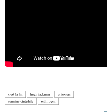
c'est la fin
hugh jackman
prisoners
semaine cinéphile
seth rogen