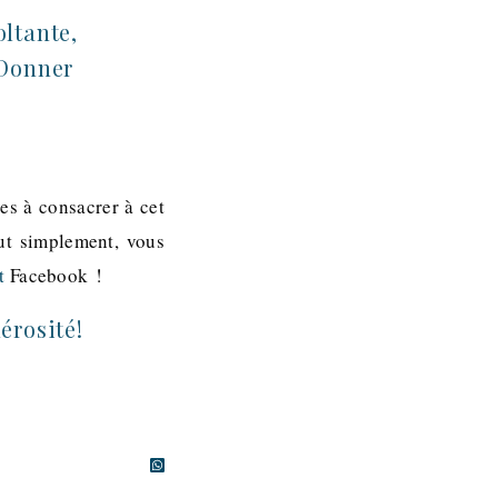
ltante,
 Donner
es à consacrer à cet
ut simplement, vous
t
Facebook !
érosité!