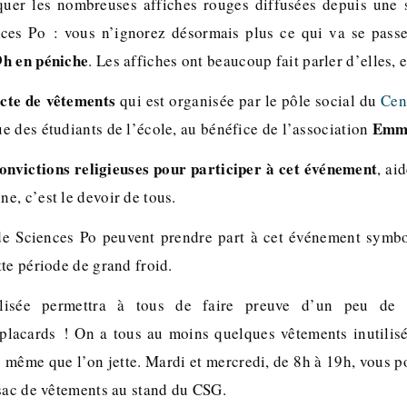
uer les nombreuses affiches rouges diffusées depuis une
nces Po : vous n’ignorez désormais plus ce qui va se pass
9h en péniche
. Les affiches ont beaucoup fait parler d’elles, et
ecte de vêtements
qui est organisée par le pôle social du
Cen
Emm
e des étudiants de l’école, au bénéfice de l’association
onvictions religieuses pour participer à cet événement
, ai
e, c’est le devoir de tous.
 de Sciences Po peuvent prendre part à cet événement symbo
te période de grand froid.
alisée permettra à tous de faire preuve d’un peu de 
placards ! On a tous au moins quelques vêtements inutilisé
s même que l’on jette. Mardi et mercredi, de 8h à 19h, vous 
 sac de vêtements au stand du CSG.