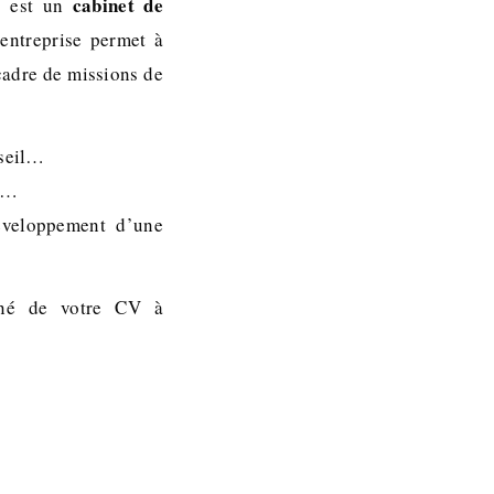
cabinet de
, est un
-entreprise permet à
cadre de missions de
nseil…
me…
éveloppement d’une
gné de votre CV à