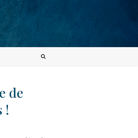
e de
 !