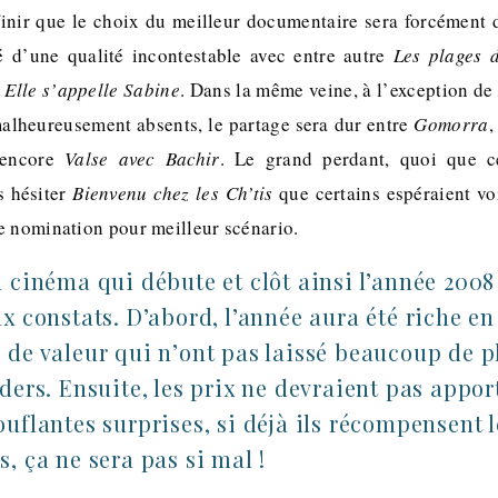
nir que le choix du meilleur documentaire sera forcément dé
é d’une qualité incontestable avec entre autre
Les plages 
Elle s’appelle Sabine
. Dans la même veine, à l’exception d
lheureusement absents, le partage sera dur entre
Gomorra
,
encore
Valse avec Bachir
. Le grand perdant, quoi que c
s hésiter
Bienvenu chez les Ch’tis
que certains espéraient voi
e nomination pour meilleur scénario.
 cinéma qui débute et clôt ainsi l’année 2008
x constats. D’abord, l’année aura été riche en
 de valeur qui n’ont pas laissé beaucoup de p
ders. Ensuite, les prix ne devraient pas appor
uflantes surprises, si déjà ils récompensent 
, ça ne sera pas si mal !