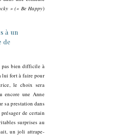
cky » (« Be Happy
)
is à un
e de
as bien difficile à
lui fort à faire pour
rice, le choix sera
ou encore une Anne
r sa prestation dans
 présager de certain
ritables surprises au
ait, un joli attrape-