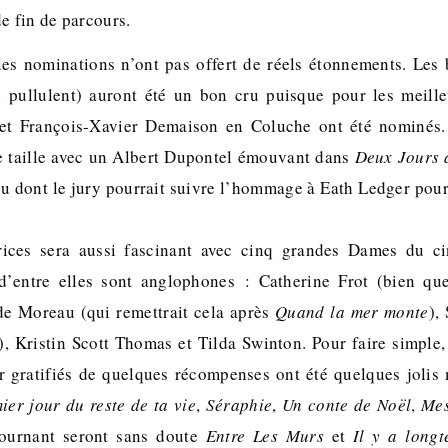
e fin de parcours.
les nominations n’ont pas offert de réels étonnements. Les 
i pullulent) auront été un bon cru puisque pour les meille
et François-Xavier Demaison en Coluche ont été nominés. 
e taille avec un Albert Dupontel émouvant dans
Deux Jours 
 dont le jury pourrait suivre l’hommage à Eath Ledger pour
ices sera aussi fascinant avec cinq grandes Dames du c
’entre elles sont anglophones : Catherine Frot (bien qu
e Moreau (qui remettrait cela après
Quand la mer monte
),
), Kristin Scott Thomas et Tilda Swinton. Pour faire simple, 
ir gratifiés de quelques récompenses ont été quelques joli
ier jour du reste de ta vie
,
Séraphie
,
Un conte de Noël
,
Mes
tournant seront sans doute
Entre Les Murs
et
Il y a longt