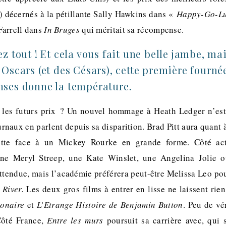
) décernés à la pétillante Sally Hawkins dans «
Happy-Go-Lu
 Farrell dans
In Bruges
qui méritait sa récompense.
z tout ! Et cela vous fait une belle jambe, ma
Oscars (et des Césars), cette première fourné
ses donne la température.
les futurs prix ? Un nouvel hommage à Heath Ledger n’est p
urnaux en parlent depuis sa disparition. Brad Pitt aura quant à 
ette face à un Mickey Rourke en grande forme. Côté act
une Meryl Streep, une Kate Winslet, une Angelina Jolie 
ttendue, mais l’académie préférera peut-être Melissa Leo pou
 River.
Les deux gros films à entrer en lisse ne laissent rien
onaire
et
L’Etrange Histoire de Benjamin Button
. Peu de vé
ôté France,
Entre les murs
poursuit sa carrière avec, qui s