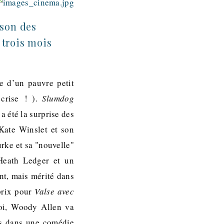
ison des
 trois mois
e d’un pauvre petit
 crise ! ).
Slumdog
 a été la surprise des
 Kate Winslet et son
urke et sa
nouvelle
 Heath Ledger et un
nt, mais mérité dans
prix pour
Valse avec
i, Woody Allen va
les dans une comédie