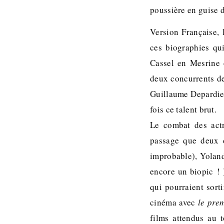
poussière en guise d
Version Française, 
ces biographies qu
Cassel en Mesrine 
deux concurrents d
Guillaume Depardieu
fois ce talent brut.
Le combat des actr
passage que deux d
improbable), Yoland
encore un biopic ! 
qui pourraient sort
cinéma avec
le prem
films attendus au 