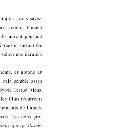
biopics (vous savez,
urs acteurs Vincent
Ils auront pourtant
à Tuer
et surtout feu
 saluer une dernière
inéma, et notons au
e cela semble assez
 Sylvie Testud (tiens,
les films récurrents
s moments de l’année
rine
. Les deux gros
emps que je t’aime
.