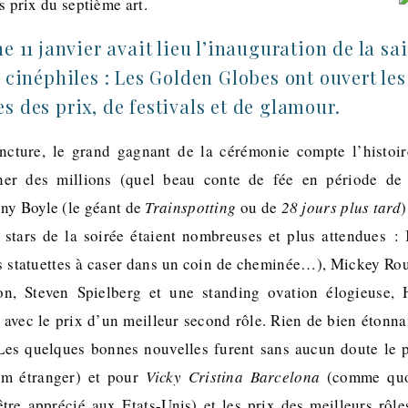
s prix du septième art.
 11 janvier avait lieu l’inauguration de la sa
s cinéphiles : Les Golden Globes ont ouvert les
s des prix, de festivals et de glamour.
ncture, le grand gagnant de la cérémonie compte l’histoir
ner des millions (quel beau conte de fée en période de
ny Boyle (le géant de
Trainspotting
ou de
28 jours plus tard
)
s stars de la soirée étaient nombreuses et plus attendues :
s statuettes à caser dans un coin de cheminée…), Mickey Ro
ion, Steven Spielberg et une standing ovation élogieuse,
ec le prix d’un meilleur second rôle. Rien de bien étonna
 Les quelques bonnes nouvelles furent sans aucun doute le 
lm étranger) et pour
Vicky Cristina Barcelona
(comme quo
 être apprécié aux Etats-Unis) et les prix des meilleurs rô