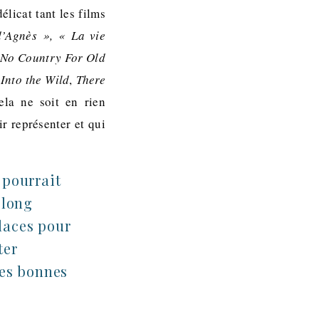
licat tant les films
d’Agnès », « La vie
e
No Country For Old
Into the Wild
,
There
ela ne soit en rien
r représenter et qui
 pourrait
 long
laces pour
ter
les bonnes