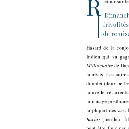
R
etour sur le
Dimanche
frivolité
de remise
Hasard de la conjo
Indien qui va gag
Millionnaire
de Dan
lauréats. Les autre
doublet (deux belle
nouvelle résurrect
hommage posthume av
la plupart des cas.
Bachir
(meilleur fi
peut-être finir par