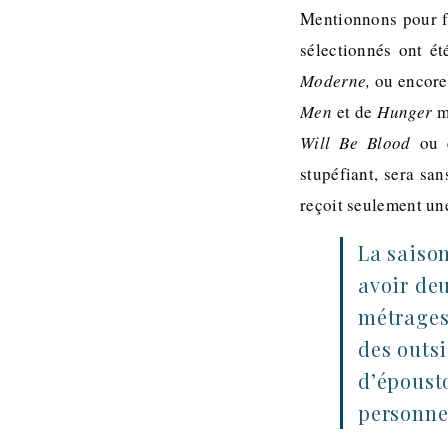
Mentionnons pour fi
sélectionnés ont ét
Moderne,
ou encore
Men
et de
Hunger
ma
Will Be Blood
ou 
stupéfiant, sera san
reçoit seulement un
La saison
avoir deu
métrages
des outsi
d’épousto
personnes