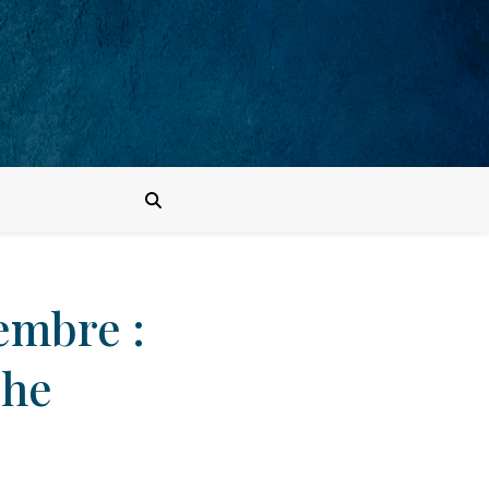
embre :
che