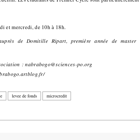
i et mercredi, de 10h à 18h.
 auprès de Domitille Ripart, première année de maste
ssociation : nabrabogo@sciences-po.org
abrabogo.artblog.fr/
ve
levee de fonds
microcredit