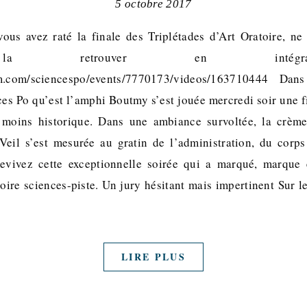
5 octobre 2017
ous avez raté la finale des Triplétades d’Art Oratoire, n
la retrouver en intégra
eam.com/sciencespo/events/7770173/videos/163710444 Dan
ces Po qu’est l’amphi Boutmy s’est jouée mercredi soir une fi
 moins historique. Dans une ambiance survoltée, la crèm
eil s’est mesurée au gratin de l’administration, du corp
evivez cette exceptionnelle soirée qui a marqué, marque
toire sciences-piste. Un jury hésitant mais impertinent Sur l
LIRE PLUS