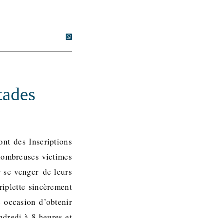
tades
nt des Inscriptions
nombreuses victimes
r se venger de leurs
iplette sincèrement
e occasion d’obtenir
ndredi à 8 heures et