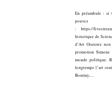
En préambule : si v
pouvez 
: https://livestr
historique de Scien
d’Art Oratoire non
promotion Simone V
monde politique. R
longtemps l’art ora
Boutmy,…