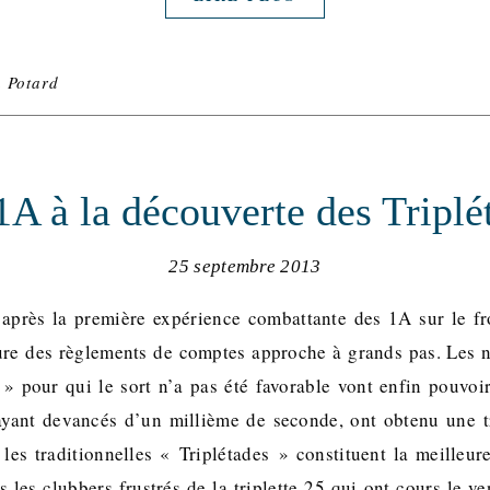
u Potard
1A à la découverte des Triplé
25 septembre 2013
après la première expérience combattante des 1A sur le fro
ure des règlements de comptes approche à grands pas. Les 
» pour qui le sort n’a pas été favorable vont enfin pouvoi
ayant devancés d’un millième de seconde, ont obtenu une tr
, les traditionnelles « Triplétades » constituent la meilleur
 les clubbers frustrés de la triplette 25 qui ont cours le ve