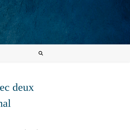
vec deux
nal