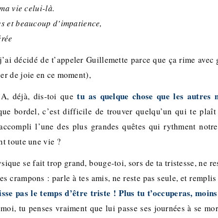
ma vie celui-là.
s et beaucoup d’impatience,
érée
’ai décidé de t’appeler Guillemette parce que ça rime avec g
r de joie en ce moment),
tu as quelque chose que les autres 
3A, déjà, dis-toi que
ue bordel, c’est difficile de trouver quelqu’un qui te plaît 
 accompli l’une des plus grandes quêtes qui rythment notre
t toute une vie ?
ique se fait trop grand, bouge-toi, sors de ta tristesse, ne r
es crampons : parle à tes amis, ne reste pas seule, et remplis 
isse pas le temps d’être triste ! Plus tu t’occuperas, moin
et moi, tu penses vraiment que lui passe ses journées à se mo