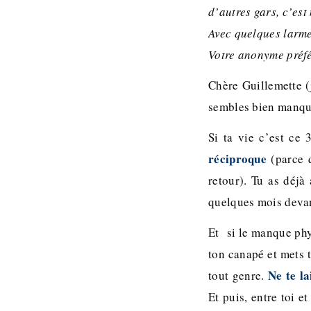
d’autres gars, c’est 
Avec quelques larme
Votre anonyme préf
Chère Guillemette (j
sembles bien manque
Si ta vie c’est ce 
réciproque
(parce q
retour). Tu as déjà
quelques mois devan
Et si le manque phys
ton canapé et mets t
Ne te la
tout genre.
Et puis, entre toi 