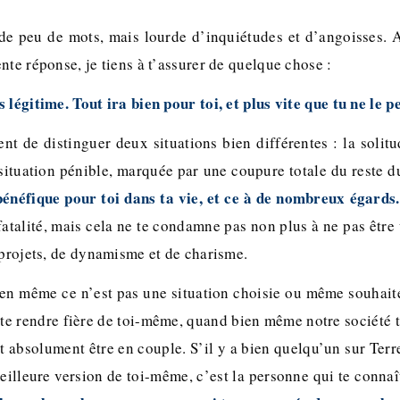
 de peu de mots, mais lourde d’inquiétudes et d’angoisses.
nte réponse, je tiens à t’assurer de quelque chose :
 légitime. Tout ira bien pour toi, et plus vite que tu ne le p
ent de distinguer deux situations bien différentes : la solitu
 situation pénible, marquée par une coupure totale du reste
bénéfique pour toi dans ta vie, et ce à de nombreux égards.
fatalité, mais cela ne te condamne pas non plus à ne pas êtr
 projets, de dynamisme et de charisme.
ien même ce n’est pas une situation choisie ou même souhaité
 te rendre fière de toi-même, quand bien même notre société 
t absolument être en couple. S’il y a bien quelqu’un sur Terr
meilleure version de toi-même, c’est la personne qui te connaît