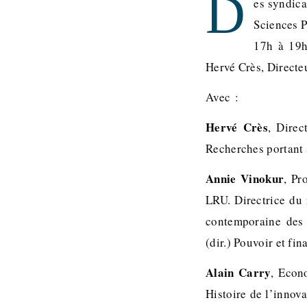
D
es syndica
Sciences P
17h à 19h
Hervé Crès, Directeu
Avec :
Hervé Crès
, Direc
Recherches portant s
Annie Vinokur
, Pr
LRU. Directrice du
contemporaine des 
(dir.) Pouvoir et f
Alain Carry
, Econ
Histoire de l’innov