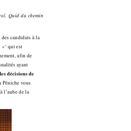
ral
. Quid du chemin
 des candidats à la
 »‘ qui est
nement, afin de
nnalités ayant
les décisions de
a Péniche vous
à l’aube de la