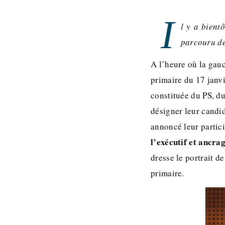
I
l y a bient
parcouru de
A l’heure où la gauc
primaire du 17 janvi
constituée du PS, d
désigner leur candid
annoncé leur parti
l’exécutif et ancrag
dresse le portrait d
primaire.