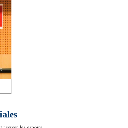
iales
 raviver les espoirs