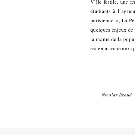
V’île fertile, une 
étudiants à l’agric
parisienne », La Pén
quelques enjeux de 
la moitié de la pop
est en marche aux 
Nicolas Braud