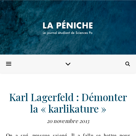
Karl Lagerfeld : Démonter
la « karlikature »
20 novembre 2013
On a sué, presque saigné. Il a fallu se battre pour