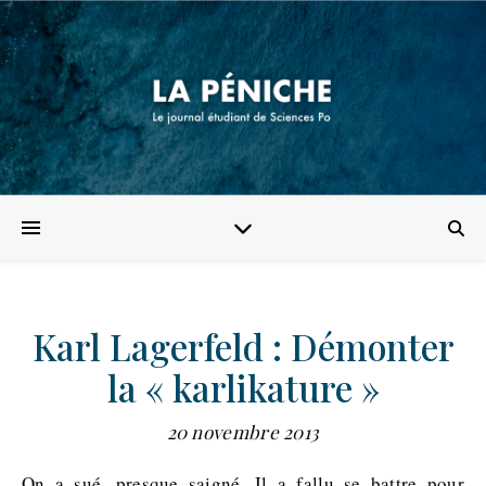
Karl Lagerfeld : Démonter
la « karlikature »
20 novembre 2013
On a sué, presque saigné. Il a fallu se battre pour