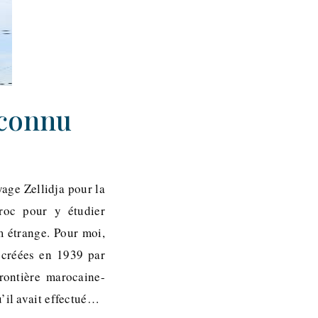
nconnu
yage Zellidja pour la
roc pour y étudier
m étrange. Pour moi,
 créées en 1939 par
rontière marocaine-
u’il avait effectué…